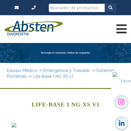
Equipo Médico
->
Emergencia y Traslado
->
Sistemas
Portátiles
->
Life-Base 1 NG XS v1
Fac
LIFE-BASE 1 NG XS V1