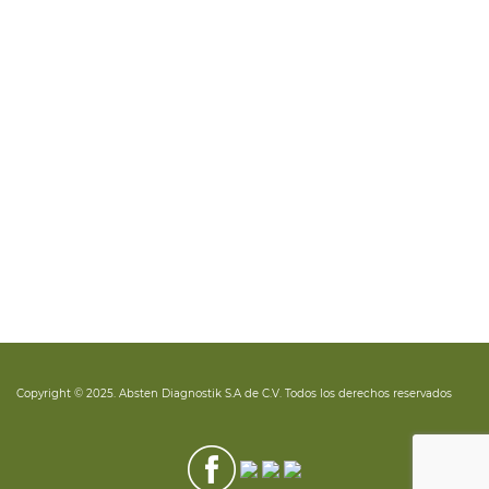
LEGAL
Aviso de Privacidad
Aviso Legal
Tecnovigilancia
Quejas
CONTACTO
atencionaclientes@abstendiagnostik.com.mx
+ 52 (33) 36 71 31 31
Copyright © 2025. Absten Diagnostik S.A de C.V. Todos los derechos reservados