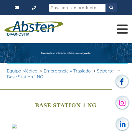
Equipo Médico
->
Emergencia y Traslado
->
Soportes
->
Base Station 1 NG
BASE STATION 1 NG