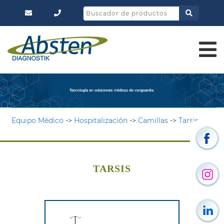
Equipo Médico
->
Hospitalización
->
Camillas
->
Tarsis
TARSIS